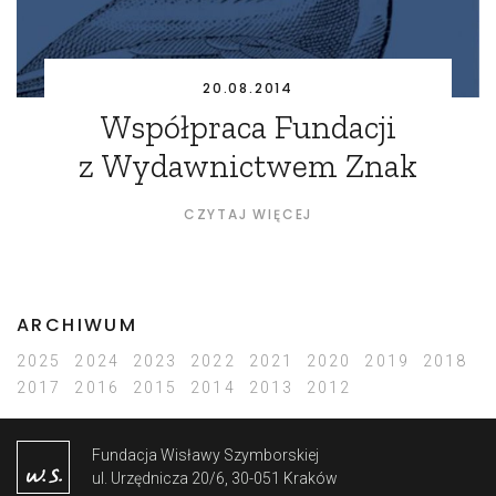
20.08.2014
Współpraca Fundacji
z Wydawnictwem Znak
CZYTAJ WIĘCEJ
ARCHIWUM
2025
2024
2023
2022
2021
2020
2019
2018
2017
2016
2015
2014
2013
2012
Fundacja Wisławy Szymborskiej
ul. Urzędnicza 20/6, 30-051 Kraków