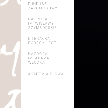
FUNDUSZ
ZAPOMOGOWY
NAGRODA
IM. WISŁAWY
SZYMBORSKIEJ
LITERACKA
PODRÓŻ HESTII
NAGRODA
IM. ADAMA
WŁODKA
AKADEMIA SŁOWA