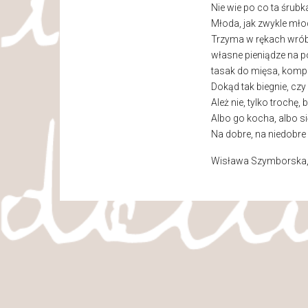
Nie wie po co ta śrubk
Młoda, jak zwykle mło
Trzyma w rękach wrób
własne pieniądze na po
tasak do mięsa, kompre
Dokąd tak biegnie, czy
Ależ nie, tylko trochę, 
Albo go kocha, albo si
Na dobre, na niedobre i
Wisława Szymborska, w