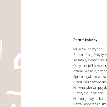
Portret kobiecy
Musi być do wyboru,
Zmieniać się, żeby tylk
To łatwe, niemożliwe, 
Oczy ma, jeśli trzeba, 
czarne, wesołe, bez p
Śpi z nim jak pierwsza 
Urodzi mu czworo dziec
Naiwna, ale najlepiej d
Słaba, ale udźwignie.
Nie ma głowy na karku,
Czyta Jaspersa i pism