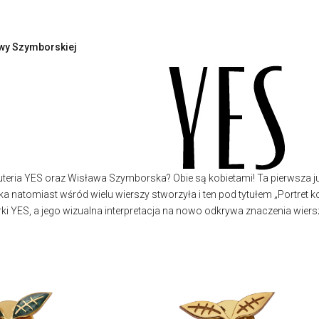
awy Szymborskiej
eria YES oraz Wisława Szymborska? Obie są kobietami! Ta pierwsza ju
ka natomiast wśród wielu wierszy stworzyła i ten pod tytułem „Portret k
i YES, a jego wizualna interpretacja na nowo odkrywa znaczenia wiers