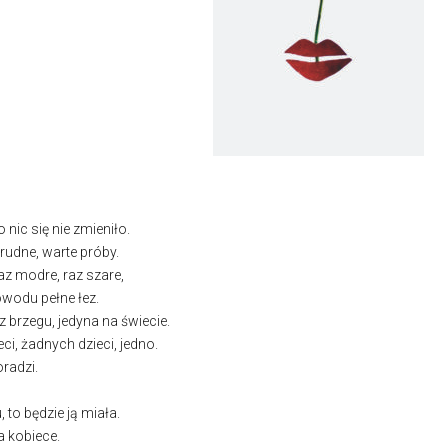
o nic się nie zmieniło.
trudne, warte próby.
raz modre, raz szare,
owodu pełne łez.
z brzegu, jedyna na świecie.
i, żadnych dzieci, jedno.
oradzi.
 to będzie ją miała.
a kobiece.