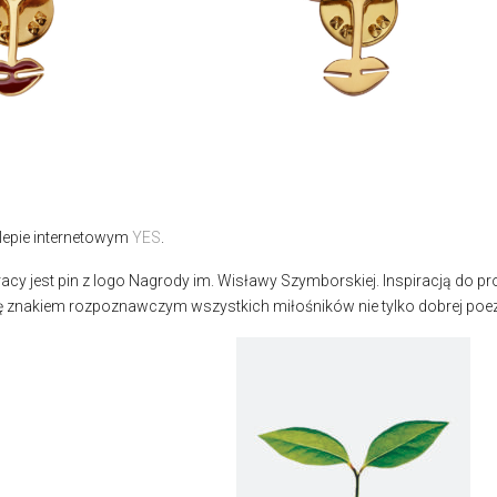
lepie internetowym
YES
.
cy jest pin z logo Nagrody im. Wisławy Szymborskiej. Inspiracją do pr
ę znakiem rozpoznawczym wszystkich miłośników nie tylko dobrej poezj