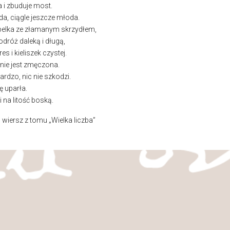
a i zbuduje most.
da, ciągle jeszcze młoda.
elka ze złamanym skrzydłem,
dróż daleką i długą,
s i kieliszek czystej.
 nie jest zmęczona.
bardzo, nic nie szkodzi.
ę uparła.
 na litość boską.
iersz z tomu „Wielka liczba”