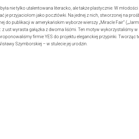
a nie tylko utalentowana literacko, ale także plastycznie. W młodości i
ać je przyjaciołom jako pocztówki. Na jednej z nich, stworzonej na prośb
onej do publikacji w amerykańskim wyborze wierszy „Miracle Fair” („Jar
: z ust wyrasta gałązka z dwoma liśćmi. Ten motyw wykorzystaliśmy w 
roponowaliśmy firmie YES do projektu eleganckiej przypinki. Tworząc
sławy Szymborskiej – w stulecie jej urodzin.