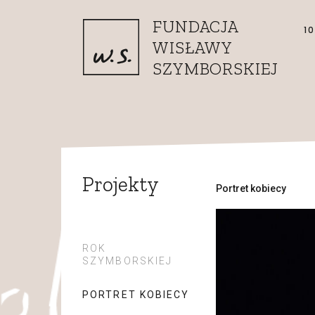
Przejdź do treści
FUNDACJA
1
WISŁAWY
SZYMBORSKIEJ
Projekty
Portret kobiecy
ROK
SZYMBORSKIEJ
PORTRET KOBIECY