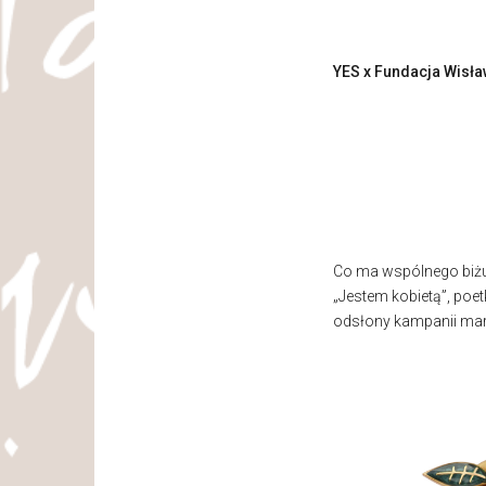
YES x Fundacja Wisł
Co ma wspólnego biżut
„Jestem kobietą”, poet
odsłony kampanii mark