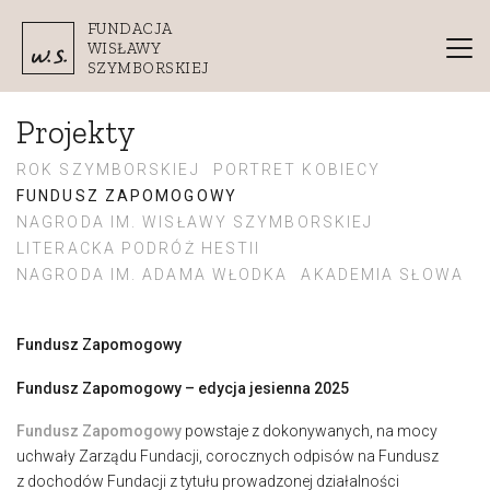
Przejdź do treści
FUNDACJA
WISŁAWY
SZYMBORSKIEJ
Projekty
ROK SZYMBORSKIEJ
PORTRET KOBIECY
FUNDUSZ ZAPOMOGOWY
NAGRODA IM. WISŁAWY SZYMBORSKIEJ
LITERACKA PODRÓŻ HESTII
NAGRODA IM. ADAMA WŁODKA
AKADEMIA SŁOWA
Fundusz Zapomogowy
Fundusz Zapomogowy – edycja jesienna 2025
Fundusz Zapomogowy
powstaje z dokonywanych, na mocy
uchwały Zarządu Fundacji, corocznych odpisów na Fundusz
z dochodów Fundacji z tytułu prowadzonej działalności