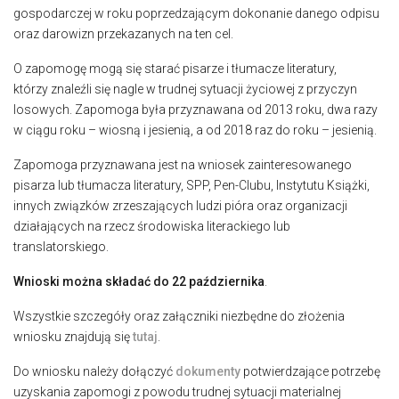
gospodarczej w roku poprzedzającym dokonanie danego odpisu
oraz darowizn przekazanych na ten cel.
O zapomogę mogą się starać pisarze i tłumacze literatury,
którzy znaleźli się nagle w trudnej sytuacji życiowej z przyczyn
losowych. Zapomoga była przyznawana od 2013 roku, dwa razy
w ciągu roku – wiosną i jesienią, a od 2018 raz do roku – jesienią.
Zapomoga przyznawana jest na wniosek zainteresowanego
pisarza lub tłumacza literatury, SPP, Pen-Clubu, Instytutu Książki,
innych związków zrzeszających ludzi pióra oraz organizacji
działających na rzecz środowiska literackiego lub
translatorskiego.
Wnioski można składać do 22 października
.
Wszystkie szczegóły oraz załączniki niezbędne do złożenia
wniosku znajdują się
tutaj
.
Do wniosku należy dołączyć
dokumenty
potwierdzające potrzebę
uzyskania zapomogi z powodu trudnej sytuacji materialnej