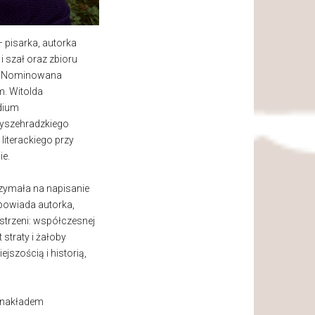
– pisarka, autorka
 i szał oraz zbioru
a”. Nominowana
m. Witolda
dium
yszehradzkiego
 literackiego przy
ie.
zymała na napisanie
apowiada autorka,
trzeni: współczesnej
 straty i żałoby
ejszością i historią,
u nakładem