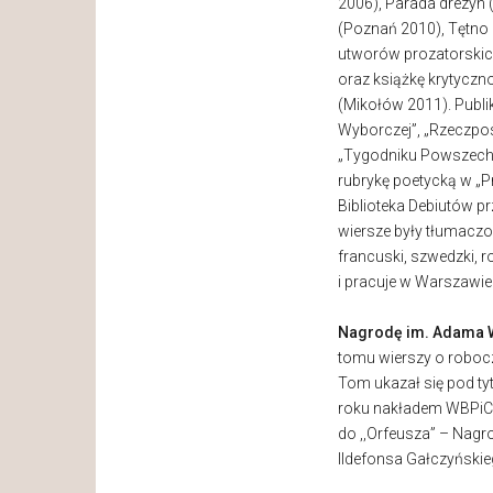
2006), Parada drezyn 
(Poznań 2010), Tętno 
utworów prozatorskic
oraz książkę krytyczno
(Mikołów 2011). Publi
Wyborczej”, „Rzeczpos
„Tygodniku Powszech
rubrykę poetycką w „P
Biblioteka Debiutów p
wiersze były tłumaczon
francuski, szwedzki, ro
i pracuje w Warszawie
Nagrodę im. Adama 
tomu wierszy o robocz
Tom ukazał się pod ty
roku nakładem WBPiC
do ,,Orfeusza” – Nagr
Ildefonsa Gałczyńskie