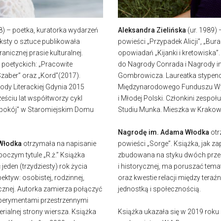
88) – poetka, kuratorka wydarzeń
Aleksandra Zielińska
(ur. 1989) 
teksty o sztuce publikowała
powieści „Przypadek Alicji”, „Bura
anicznej prasie kulturalnej.
opowiadań „Kijanki i kretowisk
poetyckich: „Pracowite
do Nagrody Conrada i Nagrody i
Szaber” oraz „Kord”(2017).
Gombrowicza. Laureatka stypen
y Literackiej Gdynia 2015
Międzynarodowego Funduszu W
ześciu lat współtworzy cykl
i Młodej Polski. Członkini zespołu
pokój” w Staromiejskim Domu
Studiu Munka. Mieszka w Krakow
Nagrodę im. Adama Włodka
otr
Włodka
otrzymała na napisanie
powieści „Sorge”. Książka, jak z
oboczym tytule „R.ż.” Książka
zbudowana na styku dwóch przes
eden (trzydziesty) rok życia
i historycznej, ma poruszać temat
ektyw: osobistej, rodzinnej,
oraz kwestie relacji między teraźni
ycznej. Autorka zamierza połączyć
jednostką i społecznością.
sperymentami przestrzennymi
ialnej strony wiersza. Książka
Książka ukazała się w 2019 rok