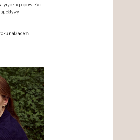
satyrycznej opowieści
erspektywy
 roku nakładem