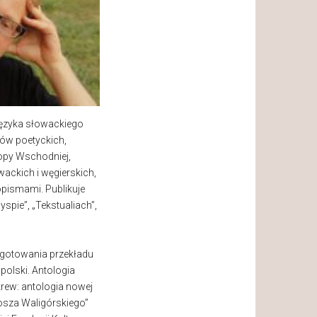
języka słowackiego
dów poetyckich,
opy Wschodniej,
ackich i węgierskich,
pismami. Publikuje
spie”, „Tekstualiach”,
ygotowania przekładu
 polski. Antologia
 krew: antologia nowej
łosza Waligórskiego”