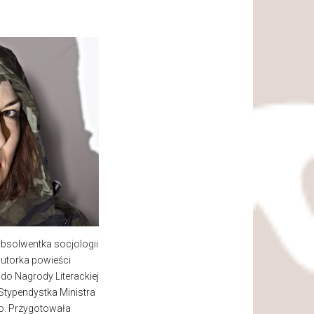
absolwentka socjologii
autorka powieści
o Nagrody Literackiej
 Stypendystka Ministra
o. Przygotowała