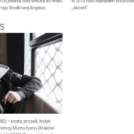
 O!Lśnienia oraz weszła do finału
w 2015 roku nakładem Wschodnie
uropy Środkowej Angelus.
,,Akcent”.
15
980) – poeta, prozaik, krytyk
y wierszy Mumu humu (Kraków