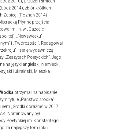
(Łódź 2010), Drzazgi i śmiech
(Łódź 2014), zbiór krótkich
h Zabiegi (Poznań 2014)
literacką Płynne przejścia
kował m. in. w „Gazecie
politej”, „Newsweeku”,
nym” i „Twórczości”. Redagował
rzekroju” i serię wydawniczą
rzy „Zeszytach Poetyckich”. Jego
e na języki angielski, niemiecki,
syjski i ukraiński. Mieszka
.
Włodka
otrzymał na napisanie
ym tytule „Państwo środka”.
tułem ,,Środki doraźne” w 2017
AK. Nominowany był
ody Poetyckiej im. Konstantego
go za najlepszy tom roku.