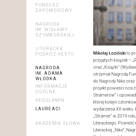
FUNDUSZ
ZAPOMOGOWY
NAGRODA
IM. WISŁAWY
SZYMBORSKIEJ
LITERACKA
Mikołaj Łoziński
to pr
PODRÓŻ HESTII
przyjętych książek – „
oraz „Książki” (Wydawn
NAGRODA
IM. ADAMA
otrzymał Nagrodę Fund
WŁODKA
do Nagrody Nike oraz 
INFORMACJE
projekt powieści nosi 
OGÓLNE
Stramerów” i opowiada
REGULAMIN
której kolejni członko
LAUREACI
wydarzenia XX wieku. 
,,Stramer” w 2019 ro
Literackiego. Powieś
AKADEMIA SŁOWA
Literackiej ,,Nike”, Na