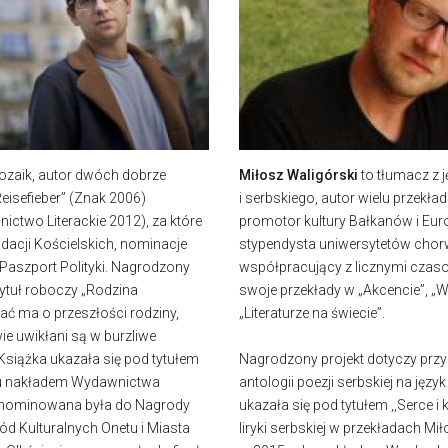
ozaik, autor dwóch dobrze
Miłosz Waligórski
to tłumacz z 
Reisefieber” (Znak 2006)
i serbskiego, autor wielu przekła
ictwo Literackie 2012), za które
promotor kultury Bałkanów i Eur
acji Kościelskich, nominacje
stypendysta uniwersytetów chorw
Paszport Polityki. Nagrodzony
współpracujący z licznymi czaso
tytuł roboczy „Rodzina
swoje przekłady w „Akcencie”, „Wy
ć ma o przeszłości rodziny,
„Literaturze na świecie”.
wie uwikłani są w burzliwe
Książka ukazała się pod tytułem
Nagrodzony projekt dotyczy prz
ku nakładem Wydawnictwa
antologii poezji serbskiej na język
ć nominowana była do Nagrody
ukazała się pod tytułem ,,Serce i
gród Kulturalnych Onetu i Miasta
liryki serbskiej w przekładach Mi