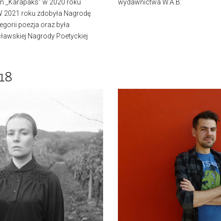
em ,,Karapaks” w 2020 roku
wydawnictwa W.A.B.
 2021 roku zdobyła Nagrodę
egorii poezja oraz była
awskiej Nagrody Poetyckiej
18