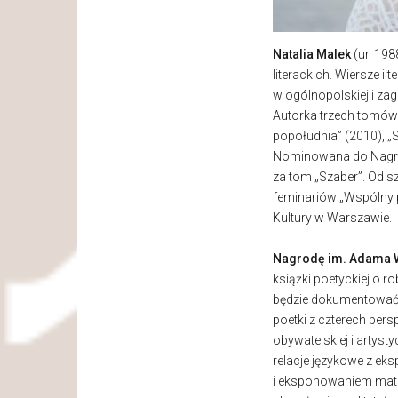
Natalia Malek
(ur. 19
literackich. Wiersze i 
w ogólnopolskiej i zagr
Autorka trzech tomów 
popołudnia” (2010), „
Nominowana do Nagrod
za tom „Szaber”. Od s
feminariów „Wspólny 
Kultury w Warszawie.
Nagrodę im. Adama 
książki poetyckiej o r
będzie dokumentować j
poetki z czterech persp
obywatelskiej i artyst
relacje językowe z ek
i eksponowaniem mater