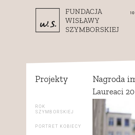
Przejdź do treści
FUNDACJA
1
WISŁAWY
SZYMBORSKIEJ
Projekty
Nagroda i
Laureaci 20
ROK
SZYMBORSKIEJ
PORTRET KOBIECY