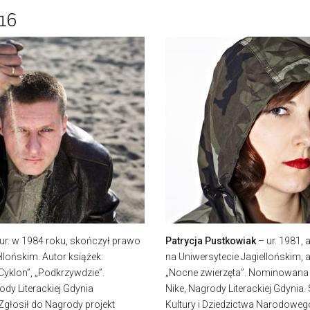
16
ur. w 1984 roku, skończył prawo
Patrycja Pustkowiak
– ur. 1981, 
llońskim. Autor książek:
na Uniwersytecie Jagiellońskim, 
„Cyklon”, „Podkrzywdzie”.
„Nocne zwierzęta”. Nominowana d
y Literackiej Gdynia
Nike, Nagrody Literackiej Gdynia.
 Zgłosił do Nagrody projekt
Kultury i Dziedzictwa Narodoweg