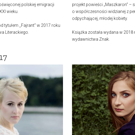
święconej polskiej emigracji
projekt powieści „Maszkaron” – 
XXI wieku.
o współczesności widzianej z p
odpychającej, młodej kobiety.
d tytułem ,,Fajrant” w 2017 roku
 Literackiego.
Książka została wydana w 2018
wydawnictwa Znak.
17