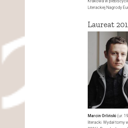
Krakowa w plebiscycie
Literackiej Nagrody E
Laureat 20
Marcin Orliński
(ur. 1
literacki. Wydał tom