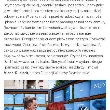
Szymborskiej, ale że jej „pomnik” zasiało i posadziło. Upamiętniło
ją w takiej formie, która – jestem przekonany – jej by najbardziej
odpowiadała. W parku można przeżyć radość czytania, a może
i pisania. Leżeć na trawie i podziwiać paradujące nad nami chmury.
Rozmawiać z kamieniem lub wsłuchiwać się w milczenie roślin.
Zakochać się od pierwszego wejrzenia, miłością najlepiej
szczęśliwą. Przyglądać się cudom pierwszym lepszym. Rozważać
możliwości. Zdumiewać się. Na wszelki wypadek powątpiewać,
czy to co ważne ważniejsze jest od nieważnego. W niedzielę –
dziękować swojemu sercu, że nie marudzi. Czytać listy umarłych.
Dzielić się wrażeniami z teatru. Obmyślać świat – wydanie drugie.
I pamiętać, że nic dwa razy się nie zdarza. I nie zdarzy – mówił
Michał Rusinek
, prezes Fundacji Wisławy Szymborskiej.