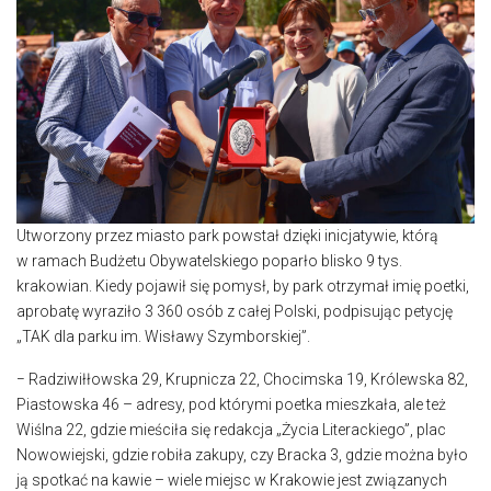
Utworzony przez miasto park powstał dzięki inicjatywie, którą
w ramach Budżetu Obywatelskiego poparło blisko 9 tys.
krakowian. Kiedy pojawił się pomysł, by park otrzymał imię poetki,
aprobatę wyraziło 3 360 osób z całej Polski, podpisując petycję
„TAK dla parku im. Wisławy Szymborskiej”.
− Radziwiłłowska 29, Krupnicza 22, Chocimska 19, Królewska 82,
Piastowska 46 – adresy, pod którymi poetka mieszkała, ale też
Wiślna 22, gdzie mieściła się redakcja „Życia Literackiego”, plac
Nowowiejski, gdzie robiła zakupy, czy Bracka 3, gdzie można było
ją spotkać na kawie – wiele miejsc w Krakowie jest związanych