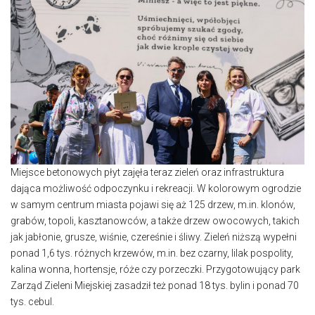
Miejsce betonowych płyt zajęła teraz zieleń oraz infrastruktura
dająca możliwość odpoczynku i rekreacji. W kolorowym ogrodzie
w samym centrum miasta pojawi się aż 125 drzew, m.in. klonów,
grabów, topoli, kasztanowców, a także drzew owocowych, takich
jak jabłonie, grusze, wiśnie, czereśnie i śliwy. Zieleń niższą wypełni
ponad 1,6 tys. różnych krzewów, m.in. bez czarny, lilak pospolity,
kalina wonna, hortensje, róże czy porzeczki. Przygotowujący park
Zarząd Zieleni Miejskiej zasadził też ponad 18 tys. bylin i ponad 70
tys. cebul.