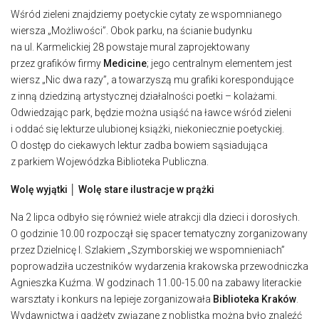
Wśród zieleni znajdziemy poetyckie cytaty ze wspomnianego
wiersza „Możliwości”. Obok parku, na ścianie budynku
na ul. Karmelickiej 28 powstaje mural zaprojektowany
przez grafików firmy
Medicine
; jego centralnym elementem jest
wiersz „Nic dwa razy”, a towarzyszą mu grafiki korespondujące
z inną dziedziną artystycznej działalności poetki – kolażami.
Odwiedzając park, będzie można usiąść na ławce wśród zieleni
i oddać się lekturze ulubionej książki, niekoniecznie poetyckiej.
O dostęp do ciekawych lektur zadba bowiem sąsiadująca
z parkiem Wojewódzka Biblioteka Publiczna.
Wolę wyjątki
│ Wolę stare ilustracje w prążki
Na 2 lipca odbyło się również wiele atrakcji dla dzieci i dorosłych.
O godzinie 10.00 rozpoczął się spacer tematyczny zorganizowany
przez Dzielnicę I. Szlakiem „Szymborskiej we wspomnieniach”
poprowadziła uczestników wydarzenia krakowska przewodniczka
Agnieszka Kuźma. W godzinach 11.00-15.00 na zabawy literackie
warsztaty i konkurs na lepieje zorganizowała
Biblioteka Kraków
.
Wydawnictwa i gadżety związane z noblistką można było znaleźć