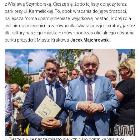
z Wisławą Szymborską. Cieszę się, że do tej listy dołączy teraz
park przy ul. Karmelickiej. To, obok wracania do jej twórczości,
najlepsza forma upamiętnienia tej wyjątkowej postaci, której rola
jest nie do przecenienia zarówno dla świata poezji i literatury, jak też
dla kultury naszego miasta – mówił podczas oficjalnego otwarcia
parku prezydent Miasta Krakowa
Jacek Majchrowski
.
– Cieszę się, że nasze miasto nie wzniosło pomnika Wisławy