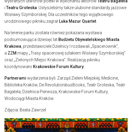
wybranych utworów poetki w wykonaniu aktorów
Teatru Bagatela
i
Teatru Groteska
. Usłyszeliśmy także ulubione standardy jazzowe
Wisławy Szymborskiej. Dla uczestników tego wyjątkowego
urodzinowego pikniku zagrał
Luka Mazur Quartet
.
Na terenie parku została również pokazana wystawa
podsumowująca dziesięć lat
Budżetu Obywatelskiego Miasta
Krakowa
, przedstawiciele Dzielnicy I rozdawali „Spacerownik”,
a
ZZM
mapy „Trasy spacerowej szlakiem Wisławy Szymborskiej”
oraz „Zielonych Miejsc Krakowa”. Realizację pikniku
koordynowało
Krakowskie Forum Kultury
.
Partnerami
wydarzenia byli: Zarząd Zieleni Miejskiej, Medicine,
Biblioteka Kraków, De RevolutionibusBooks, Teatr Groteska, Teatr
Bagatela, Dzielnica Pierwsza, Krakowskie Forum Kultury,
Wodociągi Miasta Kraków.
Zdjęcia: Beata Zawrzel