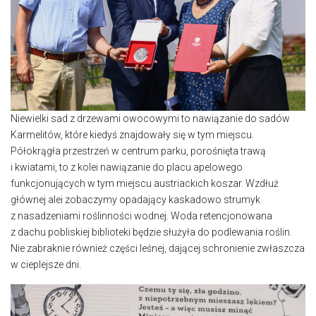
Niewielki sad z drzewami owocowymi to nawiązanie do sadów
Karmelitów, które kiedyś znajdowały się w tym miejscu.
Półokrągła przestrzeń w centrum parku, porośnięta trawą
i kwiatami, to z kolei nawiązanie do placu apelowego
funkcjonujących w tym miejscu austriackich koszar. Wzdłuż
głównej alei zobaczymy opadający kaskadowo strumyk
z nasadzeniami roślinności wodnej. Woda retencjonowana
z dachu pobliskiej biblioteki będzie służyła do podlewania roślin.
Nie zabraknie również części leśnej, dającej schronienie zwłaszcza
w cieplejsze dni.