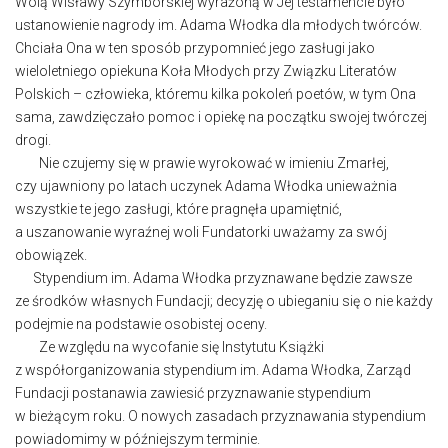
Wolą Wisławy Szymborskiej wyrażoną w Jej testamencie było
ustanowienie nagrody im. Adama Włodka dla młodych twórców.
Chciała Ona w ten sposób przypomnieć jego zasługi jako
wieloletniego opiekuna Koła Młodych przy Związku Literatów
Polskich – człowieka, któremu kilka pokoleń poetów, w tym Ona
sama, zawdzięczało pomoc i opiekę na początku swojej twórczej
drogi.
Nie czujemy się w prawie wyrokować w imieniu Zmarłej,
czy ujawniony po latach uczynek Adama Włodka unieważnia
wszystkie te jego zasługi, które pragnęła upamiętnić,
a uszanowanie wyraźnej woli Fundatorki uważamy za swój
obowiązek.
Stypendium im. Adama Włodka przyznawane będzie zawsze
ze środków własnych Fundacji; decyzję o ubieganiu się o nie każdy
podejmie na podstawie osobistej oceny.
Ze względu na wycofanie się Instytutu Książki
z współorganizowania stypendium im. Adama Włodka, Zarząd
Fundacji postanawia zawiesić przyznawanie stypendium
w bieżącym roku. O nowych zasadach przyznawania stypendium
powiadomimy w późniejszym terminie.