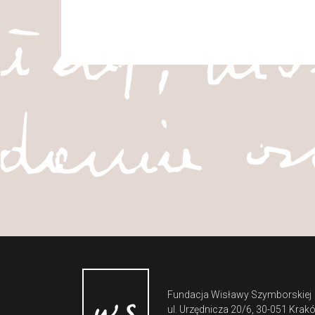
Fundacja Wisławy Szymborskiej
ul. Urzędnicza 20/6, 30-051 Krak