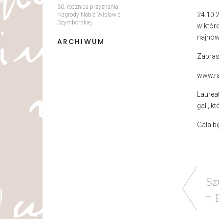
30. rocznica przyznania
24.10.
Nagrody Nobla Wisławie
Szymborskiej
w które
najnow
ARCHIWUM
Zapras
www.ra
Laurea
gali, k
Gala b
Sz
– 