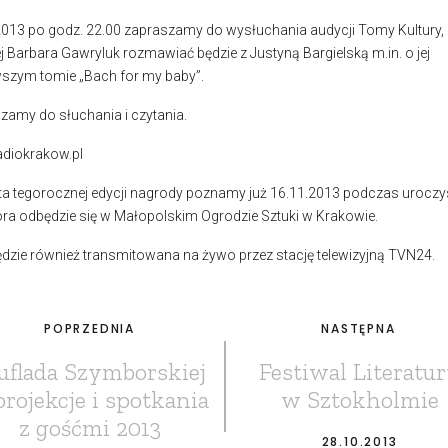
2013 po godz. 22.00 zapraszamy do wysłuchania audycji Tomy Kultury,
j Barbara Gawryluk rozmawiać będzie z Justyną Bargielską m.in. o jej
szym tomie „Bach for my baby”.
zamy do słuchania i czytania.
diokrakow.pl
ta tegorocznej edycji nagrody poznamy już 16.11.2013 podczas uroczy
tóra odbędzie się w Małopolskim Ogrodzie Sztuki w Krakowie.
ędzie również transmitowana na żywo przez stację telewizyjną TVN24.
POPRZEDNIA
NASTĘPNA
uflada Szymborskiej
Festiwal Literatu
projekcje i spotkania
w Sztokholmie
z gośćmi 2013
28.10.2013