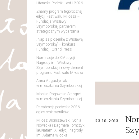
Literacka Podróż Hestii 2026
Znamy program tegorocznej
edycji Festiwalu Miłosza –
Fundacja Wisławy
Szymborskiej partnerem
strategicznym wydarzenia
„Napisz piosenkę z Wisławą
Szymborską” – konkurs
Fundacji Grand Press
Nominacje do XIV edycji
Nagrody im. Wisławy
Szymborskiej i nowy element
programu Festiwalu Miłosza
Anna Augustyniak
w mieszkaniu Szymborskiej
Monika Rogowska-Stangret
w mieszkaniu Szymborskiej
Rezydencje poetyckie 2026 –
ogłoszenie wyników
Nom
Miłosz Broniszewski, Sonia
23.10.2013
Nowacka i Dagmara Tomczyk
Szy
laureatami XII edycji nagrody
im. Adama Włodka