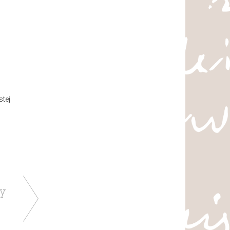
stej
ry