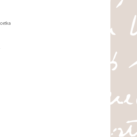
oetka
y