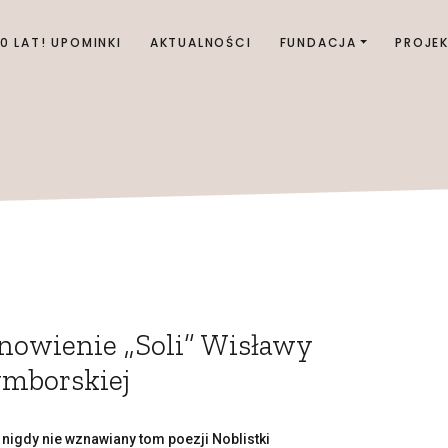
00 LAT! UPOMINKI
AKTUALNOŚCI
FUNDACJA
PROJE
owienie „Soli” Wisławy
mborskiej
– nigdy nie wznawiany tom poezji Noblistki