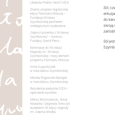
Literacka Podróż Hestii 2026
Sól
, c
Znamy program tegorocznej
entuzja
edycji Festiwalu Miłosza –
Fundacja Wisławy
do kano
Szymborskiej partnerem
swoją 
strategicznym wydarzenia
żartobl
„Napisz piosenkę z Wisławą
Szymborską” – konkurs
Fundacji Grand Press
Sól
jes
Szymbo
Nominacje do XIV edycji
Nagrody im. Wisławy
Szymborskiej i nowy element
programu Festiwalu Miłosza
Anna Augustyniak
w mieszkaniu Szymborskiej
Monika Rogowska-Stangret
w mieszkaniu Szymborskiej
Rezydencje poetyckie 2026 –
ogłoszenie wyników
Miłosz Broniszewski, Sonia
Nowacka i Dagmara Tomczyk
laureatami XII edycji nagrody
im. Adama Włodka