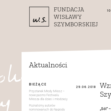
Przejdź do treści
FUNDACJA
1
WISŁAWY
SZYMBORSKIEJ
Aktualności
Wzn
BIEŻĄCE
29.06.2018
Przystanek Młody Miłosz –
Szy
nowe pasmo Festiwalu
Miłosza dla dzieci i młodzieży
Poznaliśmy autorów
„Sól” 
nominowanych do Nagrody