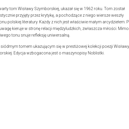
zwarty tom Wisławy Szymborskiej, ukazał się w 1962 roku.
Tom został
stycznie przyjęty przez krytykę, a pochodzące z niego wiersze weszły
nu polskiej literatury. Każdy z nich jest właściwie małym arcydziełem.
P
uwagę kieruje w stronę relacji międzyludzkich, zwłaszcza miłości. Mimo
iwego tonu snuje refleksję uniwersalną.
t siódmym tomem ukazującym się w prestiżowej kolekcji poezji Wisław
rskiej. Edycja wzbogacona jest o maszynopisy Noblistki.