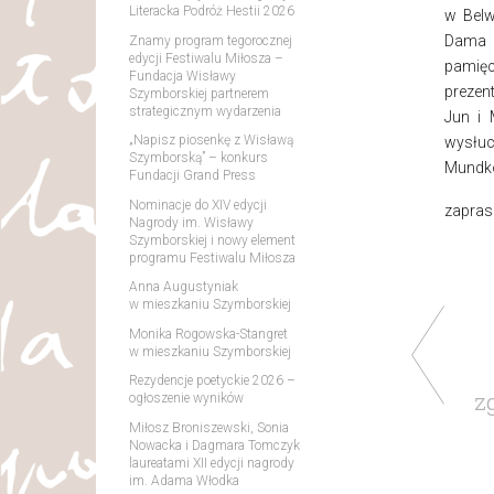
Literacka Podróż Hestii 2026
w Belw
Dama w
Znamy program tegorocznej
edycji Festiwalu Miłosza –
pamię
Fundacja Wisławy
prezen
Szymborskiej partnerem
strategicznym wydarzenia
Jun i 
„Napisz piosenkę z Wisławą
wysłu
Szymborską” – konkurs
Mundko
Fundacji Grand Press
Nominacje do XIV edycji
zapras
Nagrody im. Wisławy
Szymborskiej i nowy element
programu Festiwalu Miłosza
Anna Augustyniak
w mieszkaniu Szymborskiej
Monika Rogowska-Stangret
w mieszkaniu Szymborskiej
Rezydencje poetyckie 2026 –
z
ogłoszenie wyników
Miłosz Broniszewski, Sonia
Nowacka i Dagmara Tomczyk
laureatami XII edycji nagrody
im. Adama Włodka