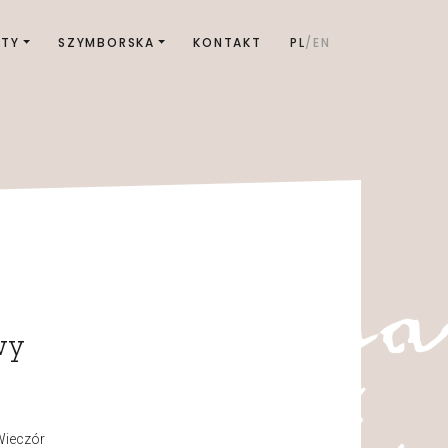
KTY
SZYMBORSKA
KONTAKT
PL
EN
wy
Wieczór