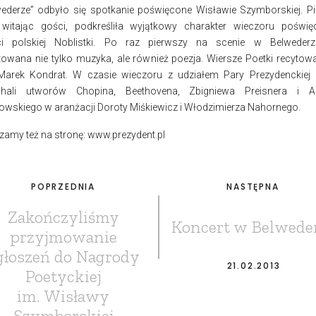
ederze” odbyło się spotkanie poświęcone Wisławie Szymborskiej. P
itając gości, podkreśliła wyjątkowy charakter wieczoru poświ
ci polskiej Noblistki. Po raz pierwszy na scenie w Belwederz
towana nie tylko muzyka, ale również poezja. Wiersze Poetki recytowal
Marek Kondrat. W czasie wieczoru z udziałem Pary Prezydenckiej 
chali utworów Chopina, Beethovena, Zbigniewa Preisnera i An
wskiego w aranżacji Doroty Miśkiewicz i Włodzimierza Nahornego.
zamy też na stronę: www.prezydent.pl
POPRZEDNIA
NASTĘPNA
Zakończyliśmy
Koncert w Belwede
przyjmowanie
głoszeń do Nagrody
21.02.2013
Poetyckiej
im. Wisławy
Szymborskiej