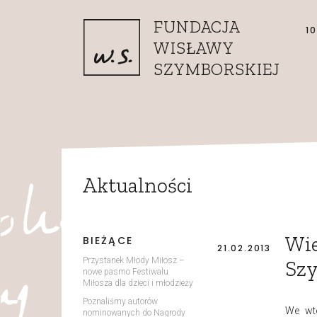
Przejdź do treści
FUNDACJA
1
WISŁAWY
SZYMBORSKIEJ
Aktualności
Wie
BIEŻĄCE
21.02.2013
Przystanek Młody Miłosz –
Szy
nowe pasmo Festiwalu
Miłosza dla dzieci i młodzieży
Poznaliśmy autorów
We wt
nominowanych do Nagrody