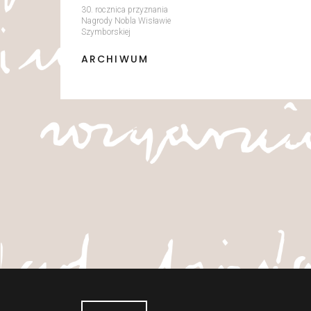
30. rocznica przyznania
Nagrody Nobla Wisławie
Szymborskiej
ARCHIWUM