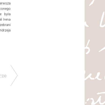
ierwsza
ęconego
e była
i Irena
zebrani
drzeja
rze