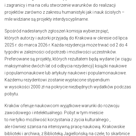
i zagranicy i ma na celu stworzenie warunków do realizacji
projektów zarówno z zakresu humanistyki jak i nauk ścisłych –
mile widziane są projekty interdyscyplinarne.
Spośród nadesłanych zgłoszeń komisja wybierze pięć,
których autorzy i autorki przyjadą do Krakowa w okresie od lipca
2025 r. do marca 2026 r. Każda rezydencja może trwać od 2 do 4
tygodni w zależności od potrzeb i możliwości uczestników.
Preferowane są projekty, których rezultatem będą wydane (w ciągu
maksymalnie dwóch lat od odbycia rezydencji) książki naukowe
i popularnonaukowe lub artykuły naukowe i popularnonaukowe.
Każdemu rezydentowi zostanie wypłacone stypendium
w wysokości 2000 zł na pokrycie niezbędnych wydatków podczas
pobytu.
Kraków oferuje naukowcom wyjątkowe warunki do rozwoju
zawodowego i intelektualnego. Pobyt w tym mieście
to nie tylko możliwość korzystania z życia kulturalnego ,
ale również szansa na intensywną pracę naukową. Krakowskie
biblioteki i archiwa, z Biblioteką Jagiellońską na czele, to skarbnice