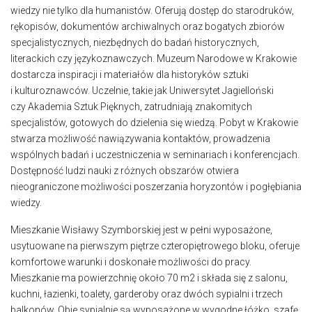
wiedzy nie tylko dla humanistów. Oferują dostęp do starodruków,
rękopisów, dokumentów archiwalnych oraz bogatych zbiorów
specjalistycznych, niezbędnych do badań historycznych,
literackich czy językoznawczych. Muzeum Narodowe w Krakowie
dostarcza inspiracji i materiałów dla historyków sztuki
i kulturoznawców. Uczelnie, takie jak Uniwersytet Jagielloński
czy Akademia Sztuk Pięknych, zatrudniają znakomitych
specjalistów, gotowych do dzielenia się wiedzą. Pobyt w Krakowie
stwarza możliwość nawiązywania kontaktów, prowadzenia
wspólnych badań i uczestniczenia w seminariach i konferencjach.
Dostępność ludzi nauki z różnych obszarów otwiera
nieograniczone możliwości poszerzania horyzontów i pogłębiania
wiedzy.
Mieszkanie Wisławy Szymborskiej jest w pełni wyposażone,
usytuowane na pierwszym piętrze czteropiętrowego bloku, oferuje
komfortowe warunki i doskonałe możliwości do pracy.
Mieszkanie ma powierzchnię około 70 m2 i składa się z salonu,
kuchni, łazienki, toalety, garderoby oraz dwóch sypialni i trzech
balkonów. Obie sypialnie są wyposażone w wygodne łóżko, szafę