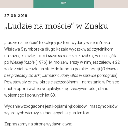
27.06.2016
„Ludzie na moście” w Znaku
„Ludzie na moście” to kolejny już tom wydany w serii Znaku.
Wisława Szymborska długo kazała wyczekiwać czytelnikom
na każdą książkę. Tom
Ludzie na moście
ukazał się w dziesięć lat
po
Wielkiej liczbie
(1976). Mimo że wierszy w nim jest zaledwie 22,
wiele z nich weszło na stałe do kanonu polskiej poezji (
O śmierci
bez przesady, Do arki, Jarmark cudów, Głos w sprawie pornografii
).
Powstawały one w okresie szczególnym – narastania w Polsce
ducha oporu wobec socjalistycznej rzeczywistości, stanu
wojennego i ponurych lat 80.
Wydanie wzbogacone jest kopiami rękopisów i maszynopisów
wybranych wierszy, składających się na ten tom.
Zapraszamy na stronę wydawnictwa: