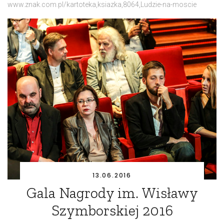
www.znak.com.pl/kartoteka,ksiazka,8064,Ludzie-na-moscie
13.06.2016
Gala Nagrody im. Wisławy
Szymborskiej 2016