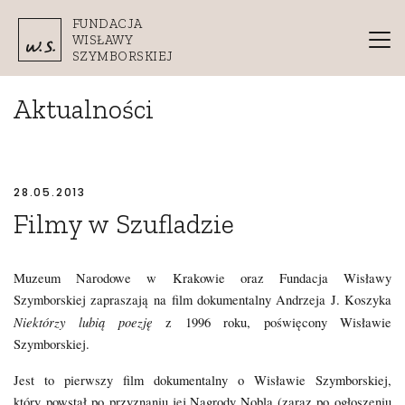
Przejdź do treści
FUNDACJA
WISŁAWY
SZYMBORSKIEJ
Aktualności
28.05.2013
Filmy w Szufladzie
Muzeum Narodowe w Krakowie
oraz
Fundacja Wisławy
Szymborskiej
zapraszają na film dokumentalny Andrzeja J. Koszyka
Niektórzy lubią poezję
z 1996 roku, poświęcony Wisławie
Szymborskiej.
Jest to pierwszy film dokumentalny o Wisławie Szymborskiej,
który powstał po przyznaniu jej Nagrody Nobla (zaraz po ogłoszeniu