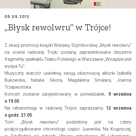
05.09.2013
„Błysk rewolwru” w Trójce!
Z okazji promocji książki Wisławy Szymborskiej „Błysk rewolwru”
na scenie radiowej Trójki zostaną zaprezentowane obszerne
fragmenty spektaklu Teatru Polskiego w Warszawie „Wszędzie jest
wyspa Tu”.
Muzyczny wieczór uświetnią swoją obecnością aktorki Izabella
Bukowska, Natalia Sikora, Magdalena Smalara, Joanna
Trzepiecińska.
Koncert zostanie zarejestrowany w poniedziałek,
9 września
o 19.05
.
Na retransmisję w radiowej Trójce zapraszamy
12 września
o godz. 21.05.
Tom „Błysk rewolwru” podzielony jest na cztery
podporządkowane chronologii części: Juwenilia; Na Krupniczej,
w Szufladzie, na rybach; Utwory gatunkowe; W Lubomierzu.