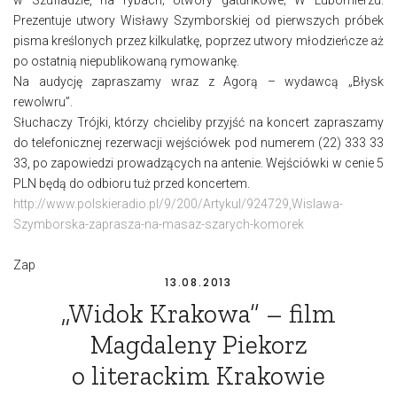
Prezentuje utwory Wisławy Szymborskiej od pierwszych próbek
pisma kreślonych przez kilkulatkę, poprzez utwory młodzieńcze aż
po ostatnią niepublikowaną rymowankę.
Na audycję zapraszamy wraz z Agorą – wydawcą „Błysk
rewolwru”.
Słuchaczy Trójki, którzy chcieliby przyjść na koncert zapraszamy
do telefonicznej rezerwacji wejściówek pod numerem (22) 333 33
33, po zapowiedzi prowadzących na antenie. Wejściówki w cenie 5
PLN będą do odbioru tuż przed koncertem.
http://www.polskieradio.pl/9/200/Artykul/924729,Wislawa-
Szymborska-zaprasza-na-masaz-szarych-komorek
Zapraszamy serdecznie!
13.08.2013
„Widok Krakowa” – film
Magdaleny Piekorz
o literackim Krakowie