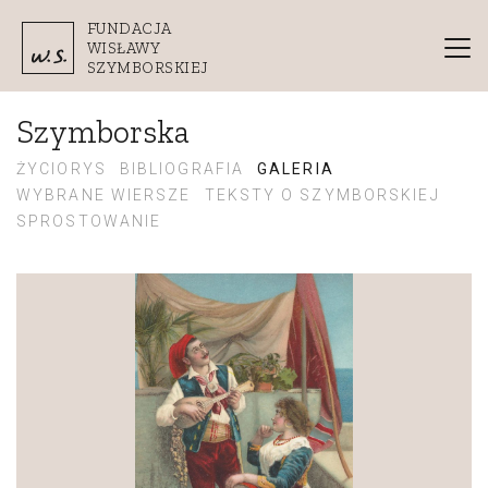
Przejdź do treści
FUNDACJA
WISŁAWY
SZYMBORSKIEJ
Szymborska
ŻYCIORYS
BIBLIOGRAFIA
GALERIA
WYBRANE WIERSZE
TEKSTY O SZYMBORSKIEJ
SPROSTOWANIE